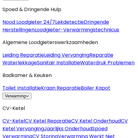
Spoed & Dringende Hulp
Nood Loodgieter 24/7
Lekdetectie
Dringende
Herstellingen
Loodgieter-Verwarmingstechnicus
Algemene Loodgieterswerkzaamheden
Leiding Reparatie
Leiding Vervanging
Reparatie
Waterlekkage
Sanitair Installatie
Waterdruk Problemen
Badkamer & Keuken
Toilet Installatie
Kraan Reparatie
Boiler Kapot
Verwarming
CV-Ketel
CV-Ketel
CV Ketel Reparatie
CV Ketel Onderhoud
CV
Ketel Vervanging
Jaarlijks Onderhoud
Spoed
Verwarming
CV Storing
Verwarming Werkt Niet