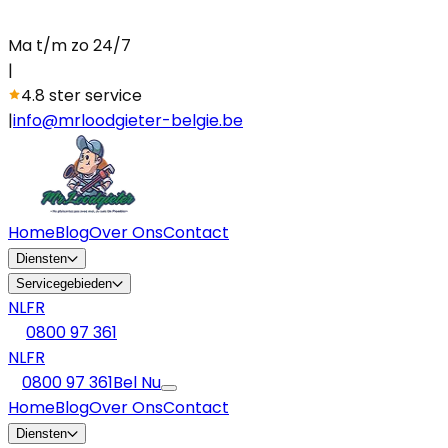
Ma t/m zo 24/7
|
4.8 ster service
|
info@mrloodgieter-belgie.be
Home
Blog
Over Ons
Contact
Diensten
Servicegebieden
NL
FR
0800 97 361
NL
FR
0800 97 361
Bel Nu
Home
Blog
Over Ons
Contact
Diensten