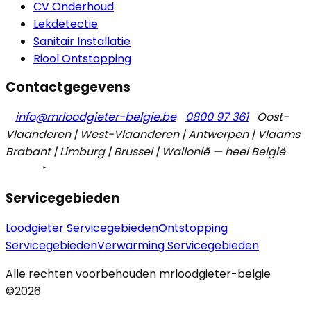
CV Onderhoud
Lekdetectie
Sanitair Installatie
Riool Ontstopping
Contactgegevens
info@mrloodgieter-belgie.be
0800 97 361
Oost-
Vlaanderen | West-Vlaanderen | Antwerpen | Vlaams
Brabant | Limburg | Brussel | Wallonië — heel België
Servicegebieden
Loodgieter Servicegebieden
Ontstopping
Servicegebieden
Verwarming Servicegebieden
Alle rechten voorbehouden mrloodgieter-belgie
©2026