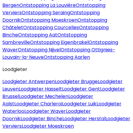
Bergen
Ontstopping La Louvière
Ontstopping
Verviers
Ontstopping Seraing
Ontstopping
Doornik
Ontstopping Moeskroen
Ontstopping
Châtelet
Ontstopping Courcelles
Ontstopping
Binche
Ontstopping Aat
Ontstopping
Sambreville
Ontstopping Eigenbrakel
Ontstopping
Waver
Ontstopping Nijvel
Ontstopping Ottignies-
Louvain-la-Neuve
Ontstopping Aarlen
Loodgieter
Loodgieter Antwerpen
Loodgieter Brugge
Loodgieter
Leuven
Loodgieter Hasselt
Loodgieter Gent
Loodgieter
Brussel
Loodgieter Mechelen
Loodgieter
Aalst
Loodgieter Charleroi
Loodgieter Luik
Loodgieter
Waterloo
Loodgieter Waver
Loodgieter
Doornik
Loodgieter Binche
Loodgieter Herstal
Loodgieter
Verviers
Loodgieter Moeskroen