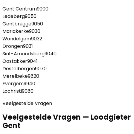
Gent Centrum
9000
Ledeberg
9050
Gentbrugge
9050
Mariakerke
9030
Wondelgem
9032
Drongen
9031
Sint-Amandsberg
9040
Oostakker
9041
Destelbergen
9070
Merelbeke
9820
Evergem
9940
Lochristi
9080
Veelgestelde Vragen
Veelgestelde Vragen — Loodgieter
Gent