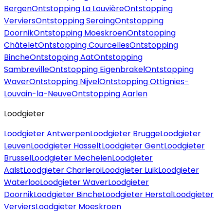
Bergen
Ontstopping La Louvière
Ontstopping
Verviers
Ontstopping Seraing
Ontstopping
Doornik
Ontstopping Moeskroen
Ontstopping
Châtelet
Ontstopping Courcelles
Ontstopping
Binche
Ontstopping Aat
Ontstopping
Sambreville
Ontstopping Eigenbrakel
Ontstopping
Waver
Ontstopping Nijvel
Ontstopping Ottignies-
Louvain-la-Neuve
Ontstopping Aarlen
Loodgieter
Loodgieter Antwerpen
Loodgieter Brugge
Loodgieter
Leuven
Loodgieter Hasselt
Loodgieter Gent
Loodgieter
Brussel
Loodgieter Mechelen
Loodgieter
Aalst
Loodgieter Charleroi
Loodgieter Luik
Loodgieter
Waterloo
Loodgieter Waver
Loodgieter
Doornik
Loodgieter Binche
Loodgieter Herstal
Loodgieter
Verviers
Loodgieter Moeskroen