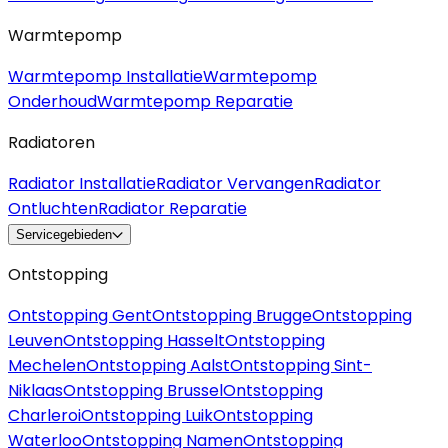
Warmtepomp
Warmtepomp Installatie
Warmtepomp
Onderhoud
Warmtepomp Reparatie
Radiatoren
Radiator Installatie
Radiator Vervangen
Radiator
Ontluchten
Radiator Reparatie
Servicegebieden
Ontstopping
Ontstopping Gent
Ontstopping Brugge
Ontstopping
Leuven
Ontstopping Hasselt
Ontstopping
Mechelen
Ontstopping Aalst
Ontstopping Sint-
Niklaas
Ontstopping Brussel
Ontstopping
Charleroi
Ontstopping Luik
Ontstopping
Waterloo
Ontstopping Namen
Ontstopping