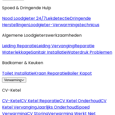
Spoed & Dringende Hulp
Nood Loodgieter 24/7
Lekdetectie
Dringende
Herstellingen
Loodgieter-Verwarmingstechnicus
Algemene Loodgieterswerkzaamheden
Leiding Reparatie
Leiding Vervanging
Reparatie
Waterlekkage
Sanitair Installatie
Waterdruk Problemen
Badkamer & Keuken
Toilet Installatie
Kraan Reparatie
Boiler Kapot
Verwarming
CV-Ketel
CV-Ketel
CV Ketel Reparatie
CV Ketel Onderhoud
CV
Ketel Vervanging
Jaarlijks Onderhoud
Spoed
Verwarming
CV Storing
Verwarming Werkt Niet