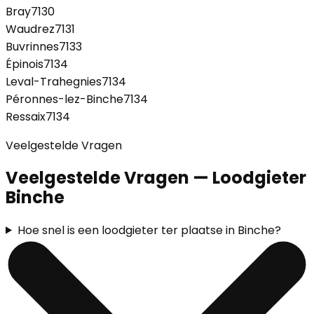
Bray
7130
Waudrez
7131
Buvrinnes
7133
Épinois
7134
Leval-Trahegnies
7134
Péronnes-lez-Binche
7134
Ressaix
7134
Veelgestelde Vragen
Veelgestelde Vragen — Loodgieter
Binche
Hoe snel is een loodgieter ter plaatse in Binche?