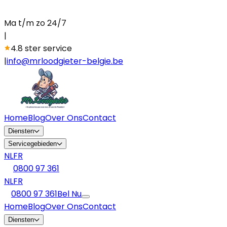
Ma t/m zo 24/7
|
4.8 ster service
|
info@mrloodgieter-belgie.be
Home
Blog
Over Ons
Contact
Diensten
Servicegebieden
NL
FR
0800 97 361
NL
FR
0800 97 361
Bel Nu
Home
Blog
Over Ons
Contact
Diensten