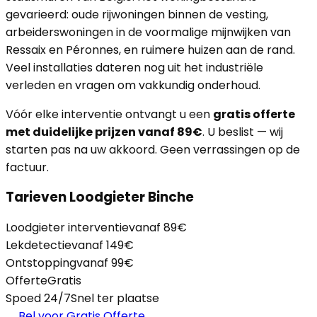
gevarieerd: oude rijwoningen binnen de vesting,
arbeiderswoningen in de voormalige mijnwijken van
Ressaix en Péronnes, en ruimere huizen aan de rand.
Veel installaties dateren nog uit het industriële
verleden en vragen om vakkundig onderhoud.
Vóór elke interventie ontvangt u een
gratis offerte
met duidelijke prijzen vanaf 89€
. U beslist — wij
starten pas na uw akkoord. Geen verrassingen op de
factuur.
Tarieven Loodgieter Binche
Loodgieter interventie
vanaf 89€
Lekdetectie
vanaf 149€
Ontstopping
vanaf 99€
Offerte
Gratis
Spoed 24/7
Snel ter plaatse
Bel voor Gratis Offerte